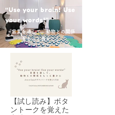
“Use your brain! Use
your words!”
『言葉を通して、動物との関係
をもっと豊かに』
【試し読み】ボタ
ントークを覚えた