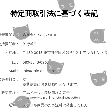
特定商取引法に基づく表記
販売事業者：
合同会社 CALN Online
統括責任者：
矢野琴子
所在地：
〒130-0013 東京都墨田区錦糸1-2-1 アルカセント
TEL：
080-3543-0963
Mail：
info@caln-online.net
必要料金：​
なし
※通信費はお客様負担となります。
販売価格：​
商品ページに税込価格を表示
https://www.caln-online.net/calnpet-button
送料：
デジタル商品のため送料は発生しません。