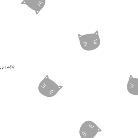
ラル14階