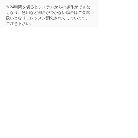
※24時間を切るとシステムからの操作ができな
くなり、急用など都合がつかない場合はご欠席
扱いとなり１レッスン消化されてしまいます。
ご注意下さい。
Q: レッスン回数を変更・退会したいで
す。
A:
毎月14日までに本部へ連絡をお願い
します。翌月1日から変更が適用され
ます。
14日以降の変更は翌々月からの適応と
なります。
HOME