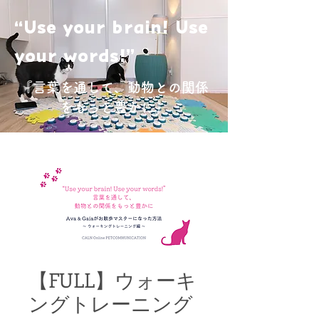
“Use your brain! Use
your words!”
『言葉を通して、動物との関係
をもっと豊かに』
【FULL】ウォーキ
ングトレーニング