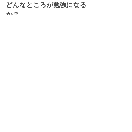
どんなところが勉強になる
か？
CALN Onlineは企業内の語学研修を
アレンジするコンサルタントが主な
業務のため、仕事で欲しいスキルと
して、ライティングもトレーニング
したいという声からコースを開設し
ました。
ビジネス英会話のオプショ
ンとして受講が可能です。
メールや資料作りでの英語業務が大
半であるケースは少なくありません
が、英作文の正しいルールを知らな
いビジネスマンが多いのが現状で
す。このコースではルールや伝わり
やすくするコツなどを学びながら課
題を提出し、間違いを矯正、学んで